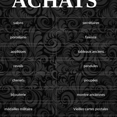
ACHATS
salons
secrétaires
porcelaine
faïence
appliques
tableaux anciens
reveils
pendules
chenets
poupées
bijouterie
montre anciennes
médailles militaire
Vieilles cartes postales