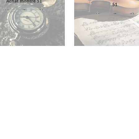
Achat montre 51
51