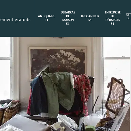
DÉBARRAS
ENTREPRISE
ES
ANTIQUAIRE
DE
BROCANTEUR
DE
cement gratuits
DE
51
MAISON
51
DÉBARRAS
51
51