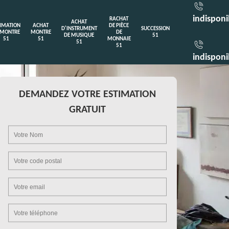
indisponi
RACHAT
ACHAT
TIMATION
ACHAT
DE PIÈCE
D'INSTRUMENT
SUCCESSION
 MONTRE
MONTRE
DE
DE MUSIQUE
51
51
51
MONNAIE
51
51
indisponi
DEMANDEZ VOTRE ESTIMATION
GRATUIT