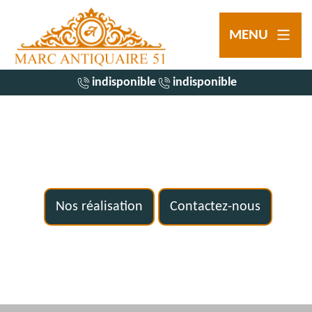
MENU
indisponible
indisponible
Nos réalisation
Contactez-nous