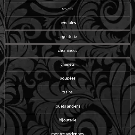
reveils
pendules
argenterie
cheminées
chenets
poupées
trains
jouets anciens
bijouterie
montre anciennes