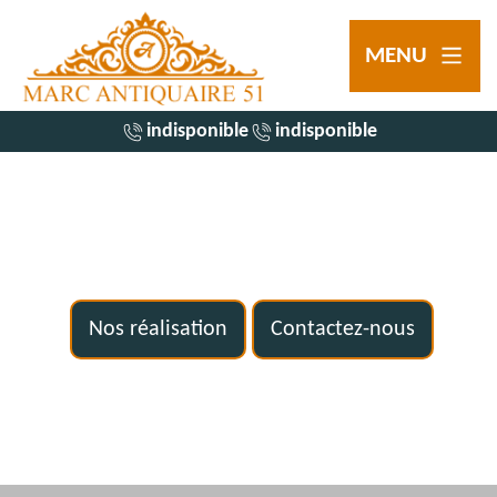
MENU
indisponible
indisponible
Nos réalisation
Contactez-nous