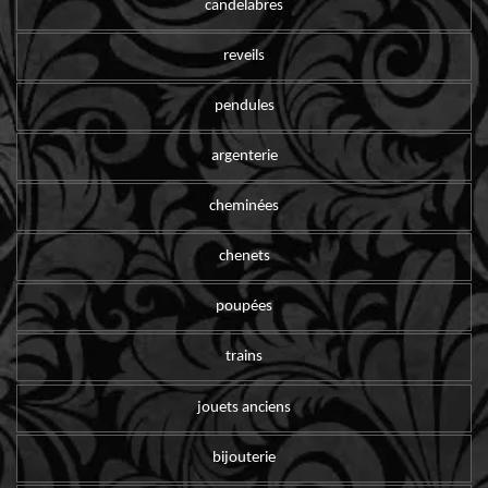
candelabres
reveils
pendules
argenterie
cheminées
chenets
poupées
trains
jouets anciens
bijouterie