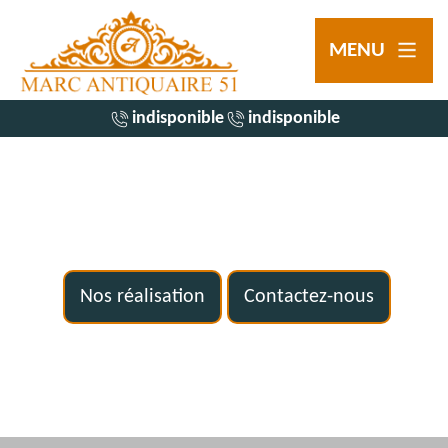
MENU
indisponible
indisponible
Nos réalisation
Contactez-nous