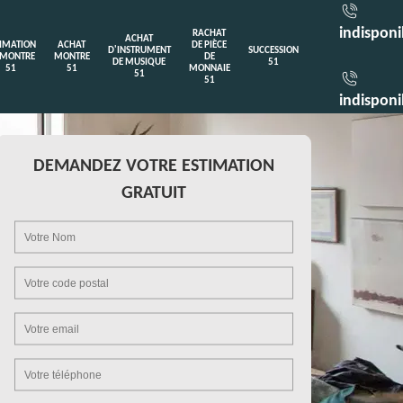
indisponi
RACHAT
ACHAT
TIMATION
ACHAT
DE PIÈCE
D'INSTRUMENT
SUCCESSION
 MONTRE
MONTRE
DE
DE MUSIQUE
51
51
51
MONNAIE
51
51
indisponi
DEMANDEZ VOTRE ESTIMATION
GRATUIT