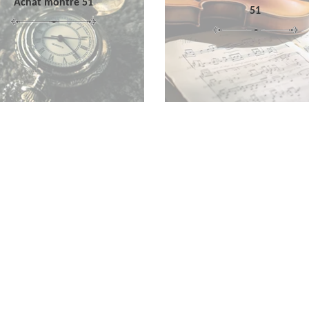
Achat montre 51
51