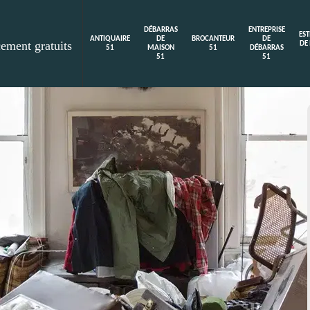
DÉBARRAS
ENTREPRISE
ES
ANTIQUAIRE
DE
BROCANTEUR
DE
cement gratuits
DE
51
MAISON
51
DÉBARRAS
51
51