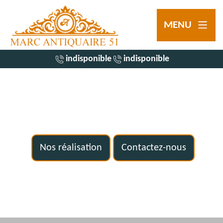
MENU
indisponible
indisponible
Nos réalisation
Contactez-nous