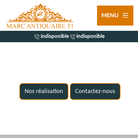
MENU
indisponible
indisponible
Nos réalisation
Contactez-nous