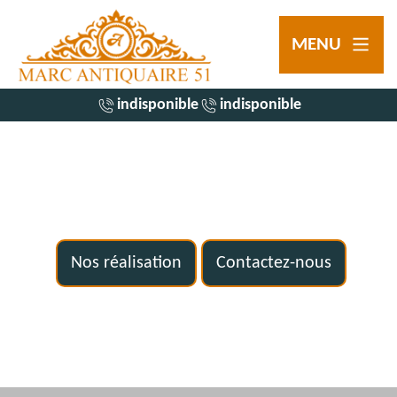
MENU
indisponible
indisponible
Nos réalisation
Contactez-nous