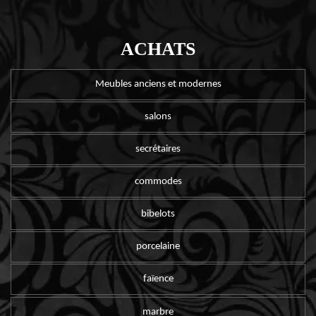
ACHATS
Meubles anciens et modernes
salons
secrétaires
commodes
bibelots
porcelaine
faïence
marbre