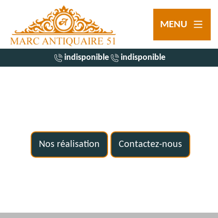
MENU
indisponible
indisponible
Nos réalisation
Contactez-nous