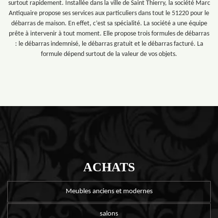
surtout rapidement. Installée dans la ville de Saint Thierry, la société Marc
Antiquaire propose ses services aux particuliers dans tout le 51220 pour le
débarras de maison. En effet, c’est sa spécialité. La société a une équipe
prête à intervenir à tout moment. Elle propose trois formules de débarras
: le débarras indemnisé, le débarras gratuit et le débarras facturé. La
formule dépend surtout de la valeur de vos objets.
ACHATS
Meubles anciens et modernes
salons