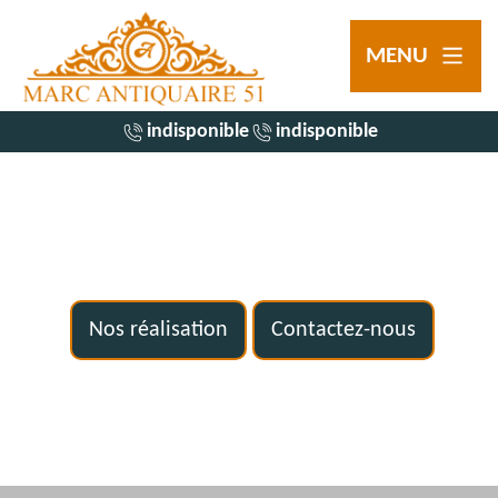
MENU
indisponible
indisponible
Nos réalisation
Contactez-nous