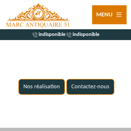
MENU
indisponible
indisponible
Nos réalisation
Contactez-nous