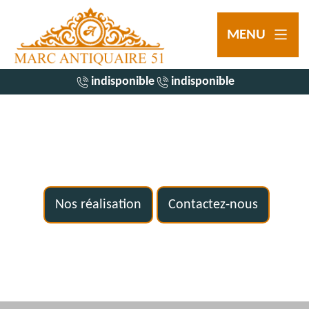
MENU
indisponible
indisponible
Nos réalisation
Contactez-nous