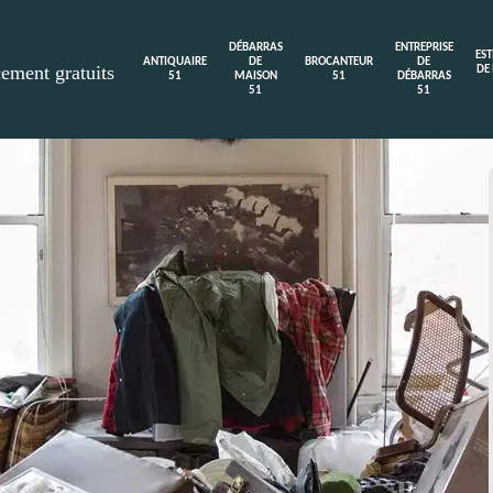
DÉBARRAS
ENTREPRISE
ES
ANTIQUAIRE
DE
BROCANTEUR
DE
cement gratuits
DE
51
MAISON
51
DÉBARRAS
51
51