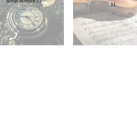
Achat montre 51
51