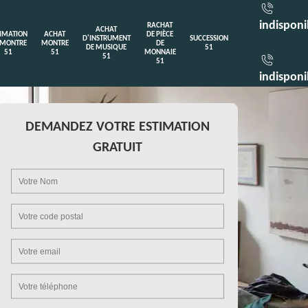
indisponi
RACHAT
ACHAT
TIMATION
ACHAT
DE PIÈCE
D'INSTRUMENT
SUCCESSION
 MONTRE
MONTRE
DE
DE MUSIQUE
51
51
51
MONNAIE
51
51
indisponi
DEMANDEZ VOTRE ESTIMATION
GRATUIT