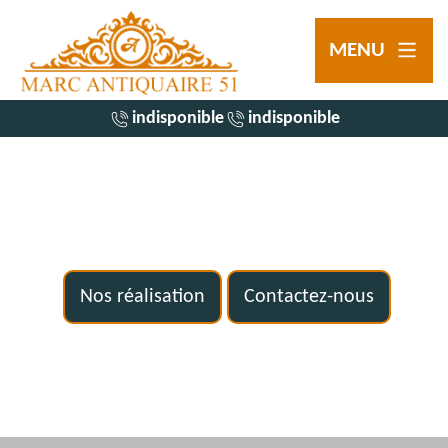
MENU
indisponible
indisponible
Nos réalisation
Contactez-nous