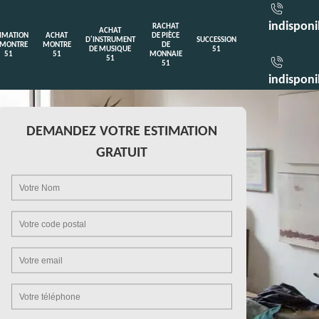
indisponi
RACHAT
ACHAT
TIMATION
ACHAT
DE PIÈCE
D'INSTRUMENT
SUCCESSION
 MONTRE
MONTRE
DE
DE MUSIQUE
51
51
51
MONNAIE
51
51
indisponi
DEMANDEZ VOTRE ESTIMATION
GRATUIT