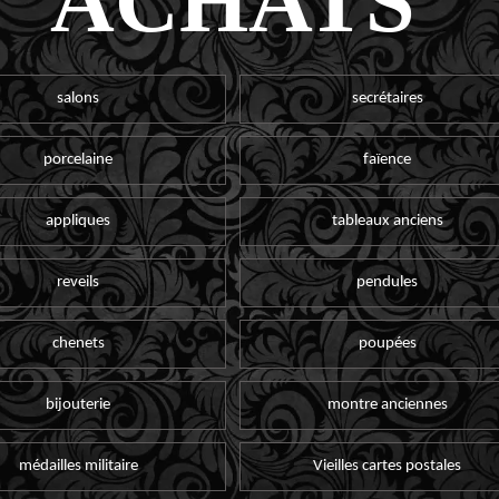
ACHATS
salons
secrétaires
porcelaine
faïence
appliques
tableaux anciens
reveils
pendules
chenets
poupées
bijouterie
montre anciennes
médailles militaire
Vieilles cartes postales