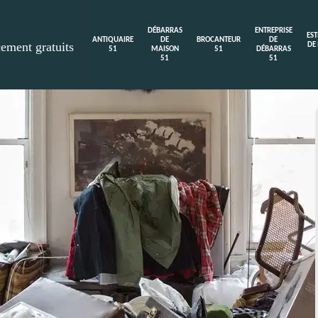
DÉBARRAS
ENTREPRISE
ES
ANTIQUAIRE
DE
BROCANTEUR
DE
cement gratuits
DE
51
MAISON
51
DÉBARRAS
51
51