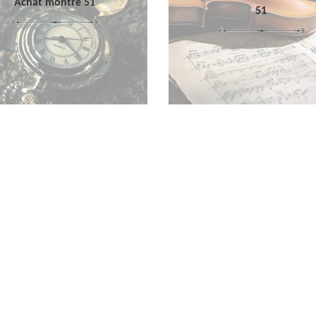
Achat montre 51
51