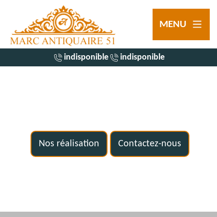
MENU
indisponible
indisponible
Nos réalisation
Contactez-nous