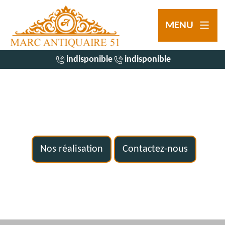
MENU
indisponible
indisponible
Nos réalisation
Contactez-nous