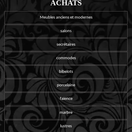
ACHATS
Meubles anciens et modernes
salons
secrétaires
commodes
bibelots
porcelaine
faïence
marbre
lustres