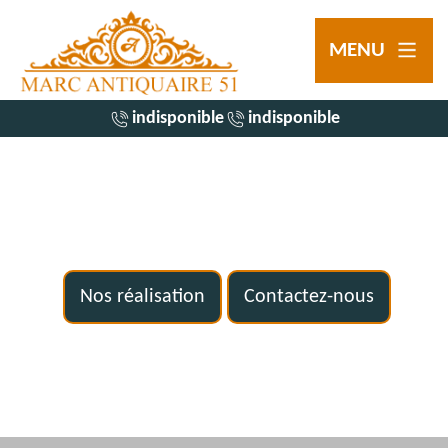
MENU
indisponible
indisponible
Nos réalisation
Contactez-nous