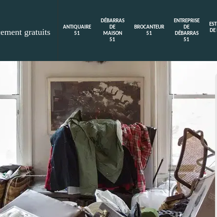
DÉBARRAS
ENTREPRISE
ES
ANTIQUAIRE
DE
BROCANTEUR
DE
cement gratuits
DE
51
MAISON
51
DÉBARRAS
51
51