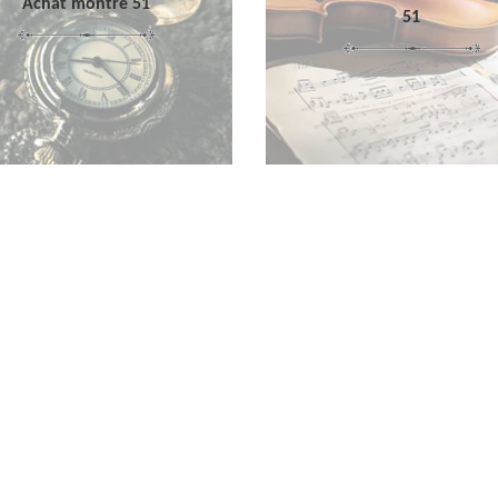
Achat montre 51
51