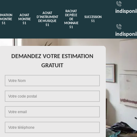
indisponi
RACHAT
ACHAT
TIMATION
ACHAT
DE PIÈCE
D'INSTRUMENT
SUCCESSION
 MONTRE
MONTRE
DE
DE MUSIQUE
51
51
51
MONNAIE
51
51
indisponi
DEMANDEZ VOTRE ESTIMATION
GRATUIT