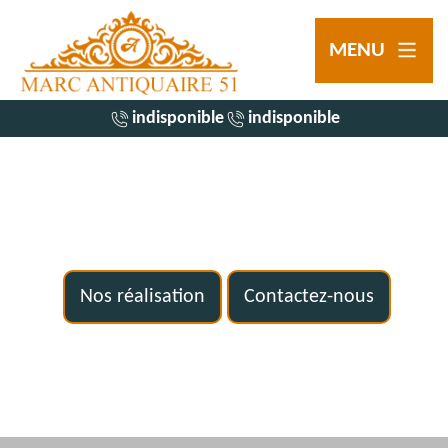
MENU
indisponible
indisponible
Nos réalisation
Contactez-nous