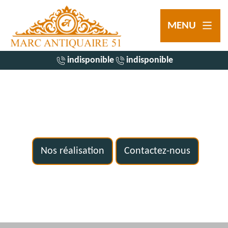
MENU
indisponible
indisponible
Nos réalisation
Contactez-nous