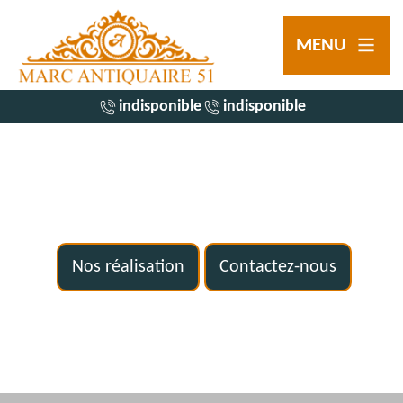
MENU
indisponible
indisponible
Nos réalisation
Contactez-nous