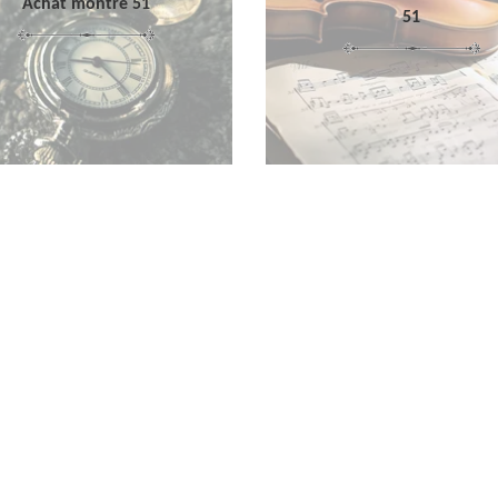
Achat montre 51
51