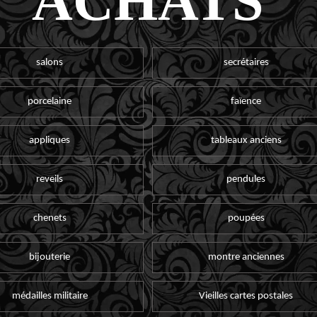
ACHATS
salons
secrétaires
porcelaine
faïence
appliques
tableaux anciens
reveils
pendules
chenets
poupées
bijouterie
montre anciennes
médailles militaire
Vieilles cartes postales