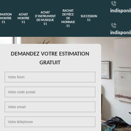
indisponi
RACHAT
ACHAT
TIMATION
ACHAT
DE PIÈCE
D'INSTRUMENT
SUCCESSION
 MONTRE
MONTRE
DE
DE MUSIQUE
51
51
51
MONNAIE
51
51
indisponi
DEMANDEZ VOTRE ESTIMATION
GRATUIT