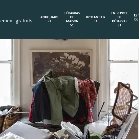
DÉBARRAS
ENTREPRISE
ES
ANTIQUAIRE
DE
BROCANTEUR
DE
cement gratuits
DE
51
MAISON
51
DÉBARRAS
51
51