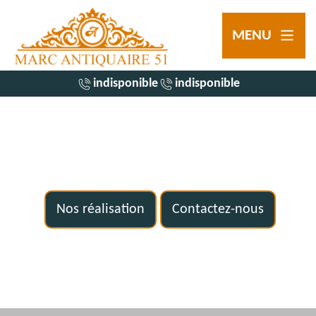
MENU
indisponible
indisponible
Nos réalisation
Contactez-nous