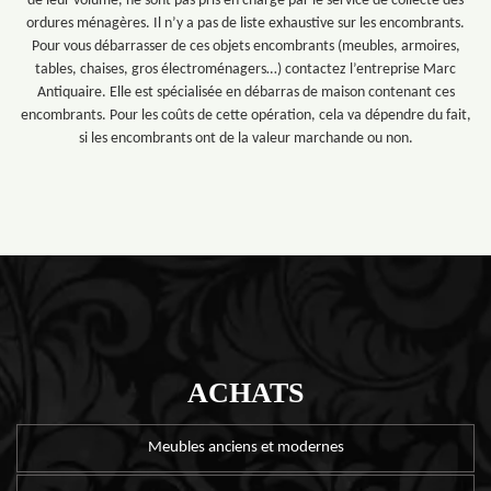
de leur volume, ne sont pas pris en charge par le service de collecte des
ordures ménagères. Il n’y a pas de liste exhaustive sur les encombrants.
Pour vous débarrasser de ces objets encombrants (meubles, armoires,
tables, chaises, gros électroménagers…) contactez l’entreprise Marc
Antiquaire. Elle est spécialisée en débarras de maison contenant ces
encombrants. Pour les coûts de cette opération, cela va dépendre du fait,
si les encombrants ont de la valeur marchande ou non.
ACHATS
Meubles anciens et modernes