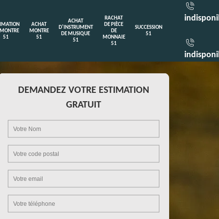
indisponi
RACHAT
ACHAT
TIMATION
ACHAT
DE PIÈCE
D'INSTRUMENT
SUCCESSION
 MONTRE
MONTRE
DE
DE MUSIQUE
51
51
51
MONNAIE
51
51
indisponi
DEMANDEZ VOTRE ESTIMATION
GRATUIT