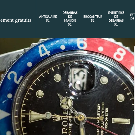
DÉBARRAS
ENTREPRISE
ES
ANTIQUAIRE
DE
BROCANTEUR
DE
cement gratuits
DE
51
MAISON
51
DÉBARRAS
51
51