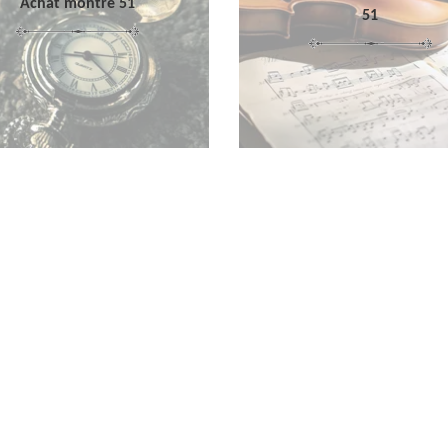
Achat montre 51
51