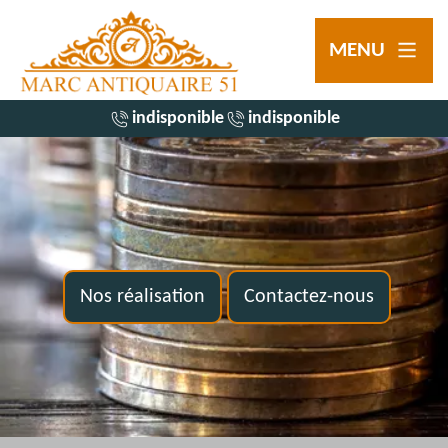
MENU
indisponible
indisponible
Nos réalisation
Contactez-nous