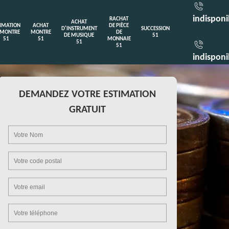
indisponi
RACHAT
ACHAT
TIMATION
ACHAT
DE PIÈCE
D'INSTRUMENT
SUCCESSION
 MONTRE
MONTRE
DE
DE MUSIQUE
51
51
51
MONNAIE
51
51
indisponi
DEMANDEZ VOTRE ESTIMATION
GRATUIT