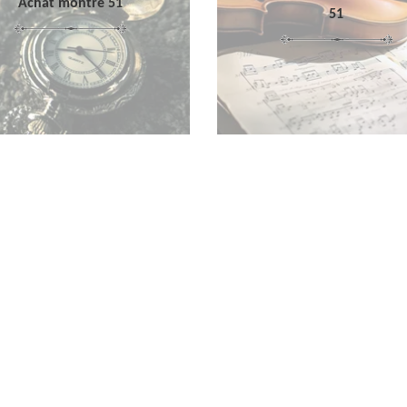
Achat montre 51
51