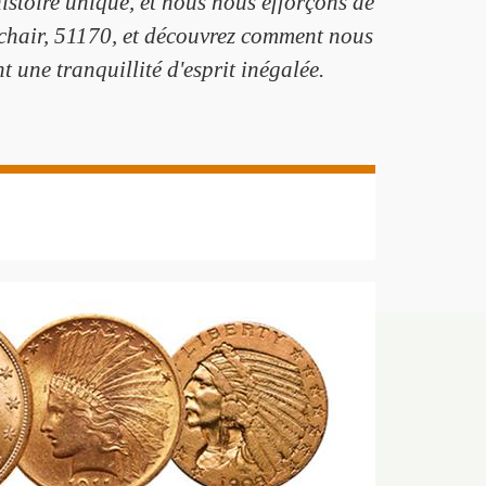
istoire unique, et nous nous efforçons de
nchair, 51170, et découvrez comment nous
 une tranquillité d'esprit inégalée.