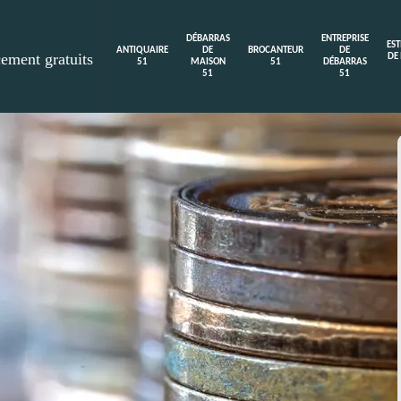
DÉBARRAS
ENTREPRISE
ES
ANTIQUAIRE
DE
BROCANTEUR
DE
cement gratuits
DE
51
MAISON
51
DÉBARRAS
51
51