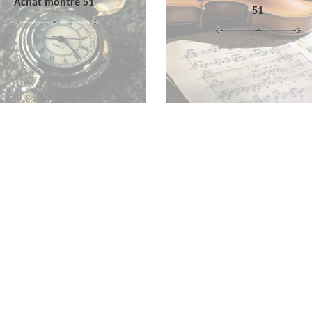
Achat montre 51
51