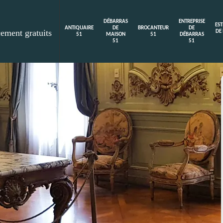
DÉBARRAS
ENTREPRISE
ES
ANTIQUAIRE
DE
BROCANTEUR
DE
cement gratuits
DE
51
MAISON
51
DÉBARRAS
51
51