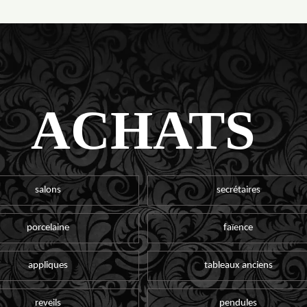
ACHATS
salons
secrétaires
porcelaine
faïence
appliques
tableaux anciens
reveils
pendules