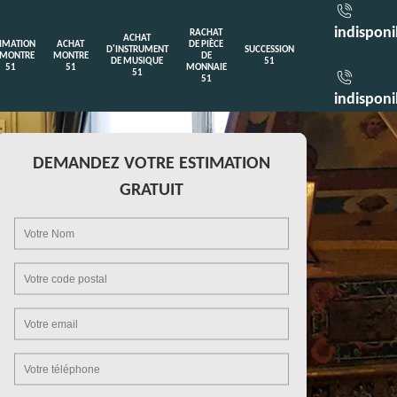
indisponi
RACHAT
ACHAT
TIMATION
ACHAT
DE PIÈCE
D'INSTRUMENT
SUCCESSION
 MONTRE
MONTRE
DE
DE MUSIQUE
51
51
51
MONNAIE
51
51
indisponi
DEMANDEZ VOTRE ESTIMATION
GRATUIT