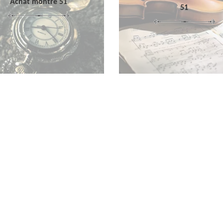
Achat montre 51
51