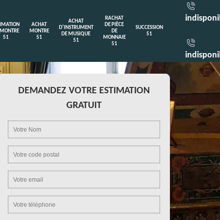
indisponi
RACHAT
ACHAT
TIMATION
ACHAT
DE PIÈCE
D'INSTRUMENT
SUCCESSION
 MONTRE
MONTRE
DE
DE MUSIQUE
51
51
51
MONNAIE
51
51
indisponi
DEMANDEZ VOTRE ESTIMATION
GRATUIT