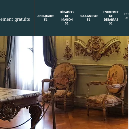
DÉBARRAS
ENTREPRISE
ES
ANTIQUAIRE
DE
BROCANTEUR
DE
cement gratuits
DE
51
MAISON
51
DÉBARRAS
51
51