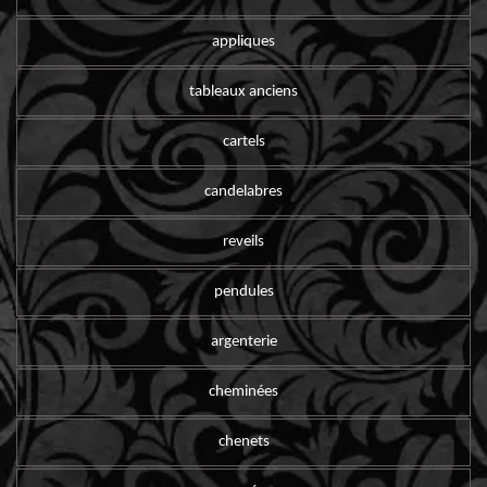
appliques
tableaux anciens
cartels
candelabres
reveils
pendules
argenterie
cheminées
chenets