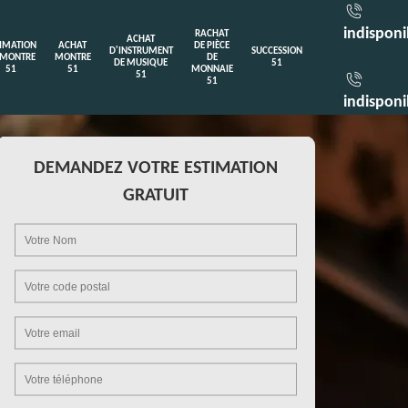
indisponi
RACHAT
ACHAT
TIMATION
ACHAT
DE PIÈCE
D'INSTRUMENT
SUCCESSION
 MONTRE
MONTRE
DE
DE MUSIQUE
51
51
51
MONNAIE
51
51
indisponi
DEMANDEZ VOTRE ESTIMATION
GRATUIT