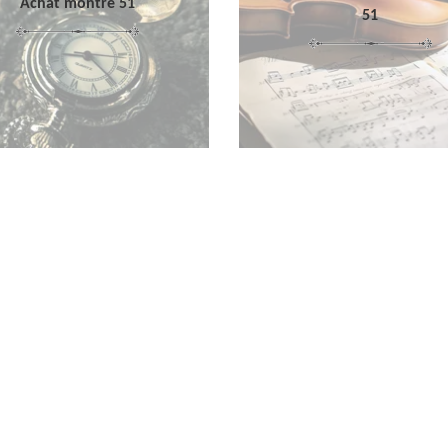
Achat montre 51
51