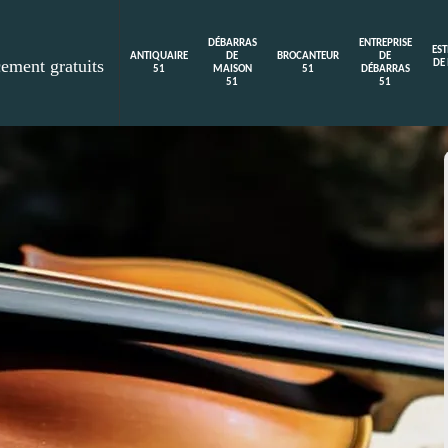
DÉBARRAS
ENTREPRISE
ES
ANTIQUAIRE
DE
BROCANTEUR
DE
cement gratuits
DE
51
MAISON
51
DÉBARRAS
51
51