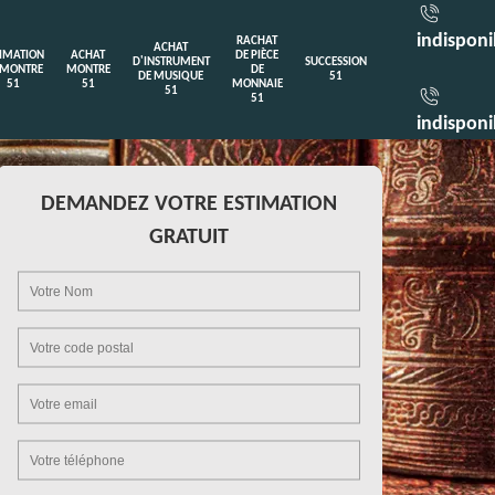
indisponi
RACHAT
ACHAT
TIMATION
ACHAT
DE PIÈCE
D'INSTRUMENT
SUCCESSION
 MONTRE
MONTRE
DE
DE MUSIQUE
51
51
51
MONNAIE
51
51
indisponi
DEMANDEZ VOTRE ESTIMATION
GRATUIT