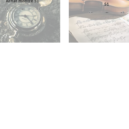
Achat montre 51
51