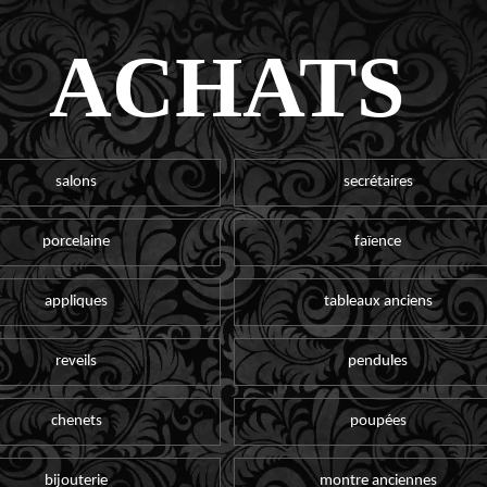
ACHATS
salons
secrétaires
porcelaine
faïence
appliques
tableaux anciens
reveils
pendules
chenets
poupées
bijouterie
montre anciennes