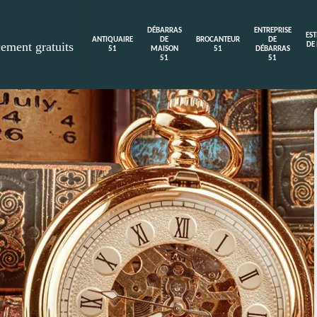
DÉBARRAS
ENTREPRISE
ES
ANTIQUAIRE
DE
BROCANTEUR
DE
cement gratuits
DE
51
MAISON
51
DÉBARRAS
51
51