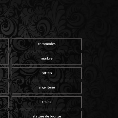
commodes
marbre
cartels
argenterie
trains
statues de bronze