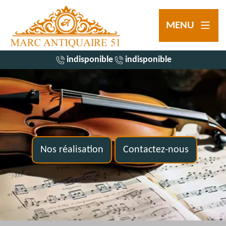
MENU
indisponible
indisponible
Nos réalisation
Contactez-nous