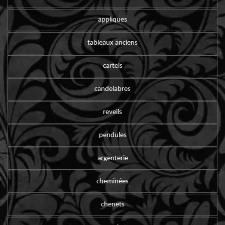
appliques
tableaux anciens
cartels
candelabres
reveils
pendules
argenterie
cheminées
chenets