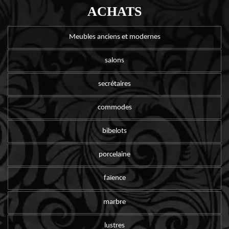
ACHATS
Meubles anciens et modernes
salons
secrétaires
commodes
bibelots
porcelaine
faïence
marbre
lustres