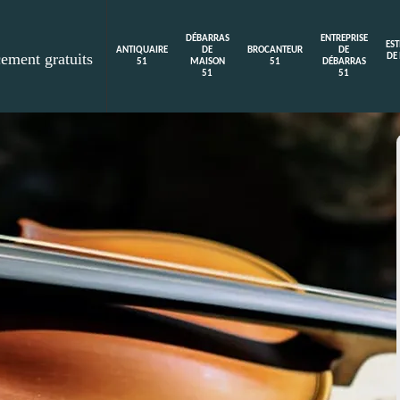
DÉBARRAS
ENTREPRISE
ES
ANTIQUAIRE
DE
BROCANTEUR
DE
cement gratuits
DE
51
MAISON
51
DÉBARRAS
51
51