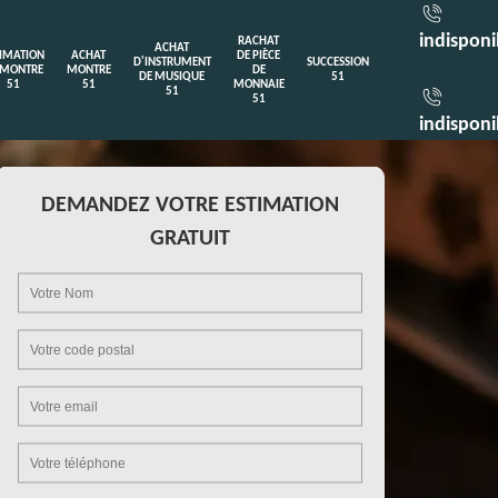
indisponi
RACHAT
ACHAT
TIMATION
ACHAT
DE PIÈCE
D'INSTRUMENT
SUCCESSION
 MONTRE
MONTRE
DE
DE MUSIQUE
51
51
51
MONNAIE
51
51
indisponi
DEMANDEZ VOTRE ESTIMATION
GRATUIT