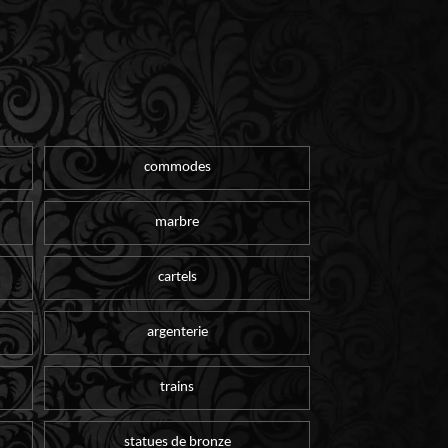
commodes
marbre
cartels
argenterie
trains
statues de bronze