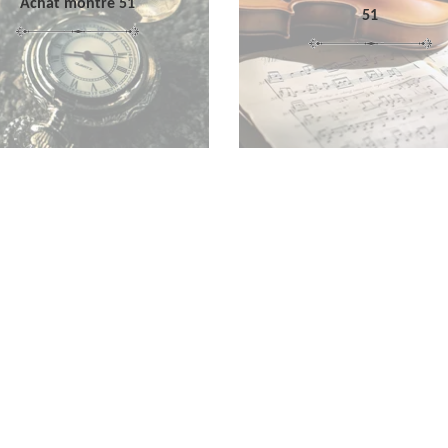
Achat montre 51
51