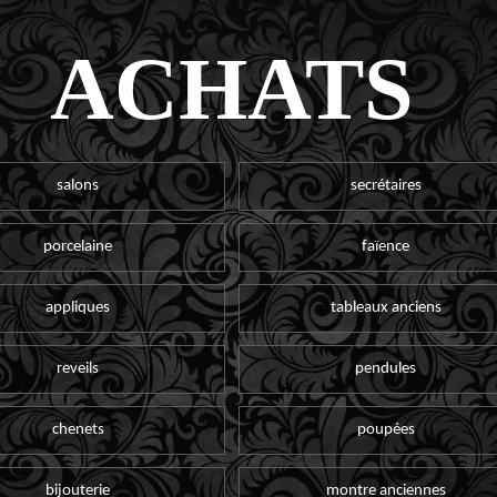
ACHATS
salons
secrétaires
porcelaine
faïence
appliques
tableaux anciens
reveils
pendules
chenets
poupées
bijouterie
montre anciennes