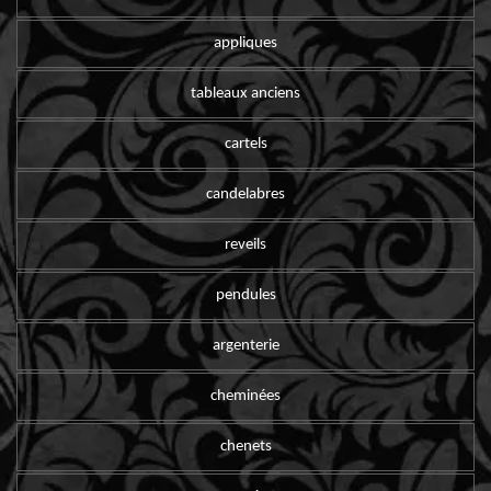
appliques
tableaux anciens
cartels
candelabres
reveils
pendules
argenterie
cheminées
chenets