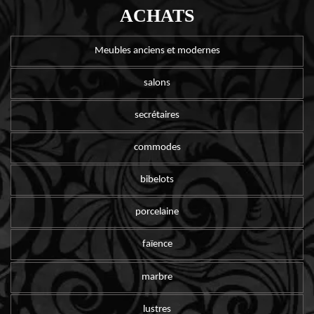
ACHATS
Meubles anciens et modernes
salons
secrétaires
commodes
bibelots
porcelaine
faïence
marbre
lustres