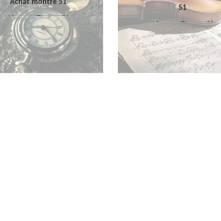
Achat montre 51
51