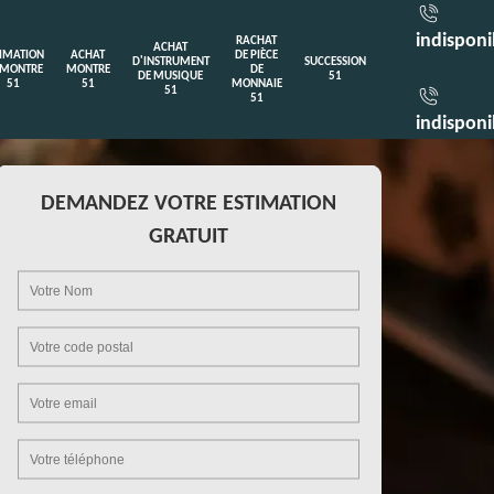
indisponi
RACHAT
ACHAT
TIMATION
ACHAT
DE PIÈCE
D'INSTRUMENT
SUCCESSION
 MONTRE
MONTRE
DE
DE MUSIQUE
51
51
51
MONNAIE
51
51
indisponi
DEMANDEZ VOTRE ESTIMATION
GRATUIT