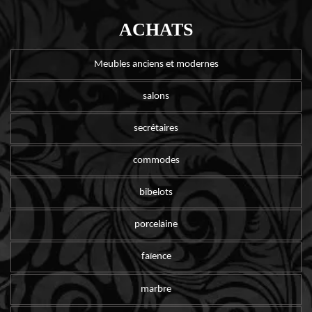
ACHATS
Meubles anciens et modernes
salons
secrétaires
commodes
bibelots
porcelaine
faïence
marbre