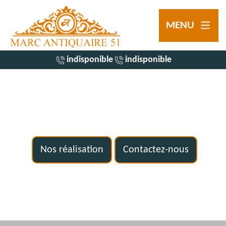
MENU
indisponible
indisponible
Nos réalisation
Contactez-nous