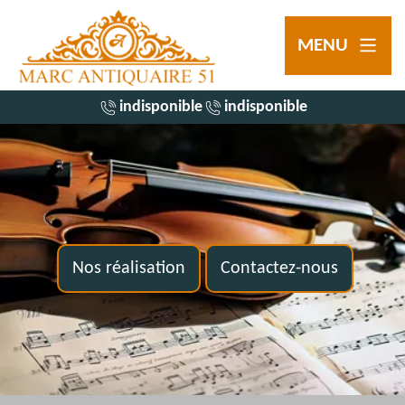
MENU
indisponible
indisponible
Nos réalisation
Contactez-nous