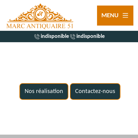
MENU
indisponible
indisponible
Nos réalisation
Contactez-nous