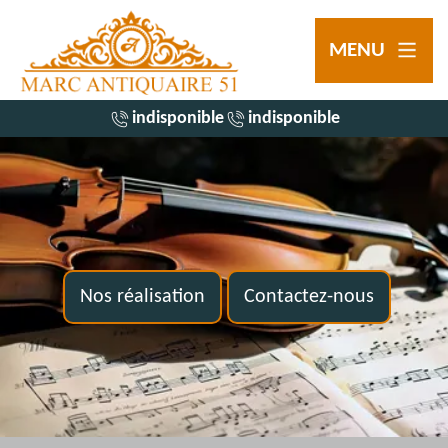
MENU
indisponible
indisponible
Nos réalisation
Contactez-nous