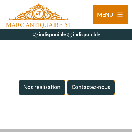
MENU
indisponible
indisponible
Nos réalisation
Contactez-nous