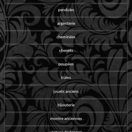
pendules
argenterie
cheminées
chenets
poupées
trains
jouets anciens
bijouterie
montre anciennes