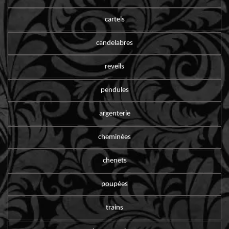
cartels
candelabres
reveils
pendules
argenterie
cheminées
chenets
poupées
trains