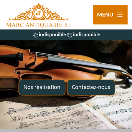
MENU
indisponible
indisponible
Nos réalisation
Contactez-nous