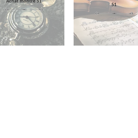
Achat montre 51
51