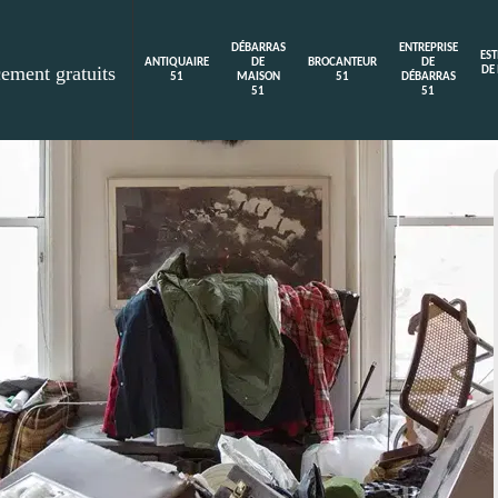
DÉBARRAS
ENTREPRISE
ES
ANTIQUAIRE
DE
BROCANTEUR
DE
cement gratuits
DE
51
MAISON
51
DÉBARRAS
51
51