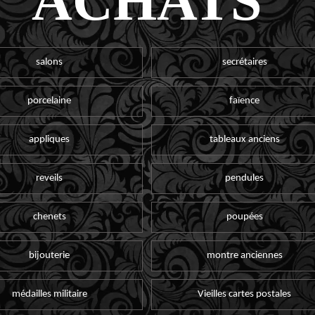
ACHATS
salons
secrétaires
porcelaine
faïence
appliques
tableaux anciens
reveils
pendules
chenets
poupées
bijouterie
montre anciennes
médailles militaire
Vieilles cartes postales