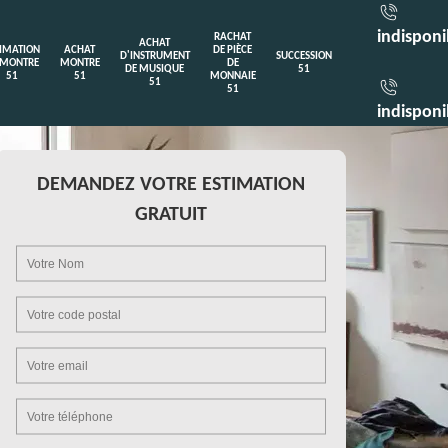
indisponi
RACHAT
ACHAT
TIMATION
ACHAT
DE PIÈCE
D'INSTRUMENT
SUCCESSION
 MONTRE
MONTRE
DE
DE MUSIQUE
51
51
51
MONNAIE
51
51
indisponi
DEMANDEZ VOTRE ESTIMATION
GRATUIT