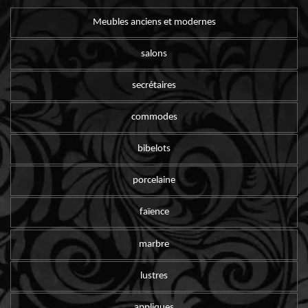
Meubles anciens et modernes
salons
secrétaires
commodes
bibelots
porcelaine
faïence
marbre
lustres
appliques