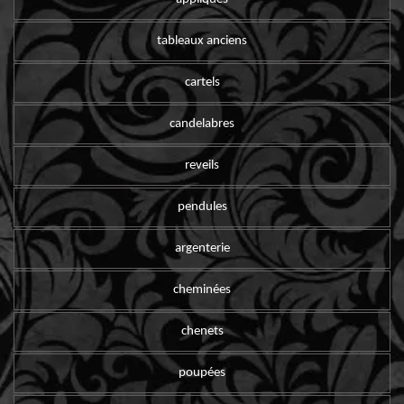
tableaux anciens
cartels
candelabres
reveils
pendules
argenterie
cheminées
chenets
poupées