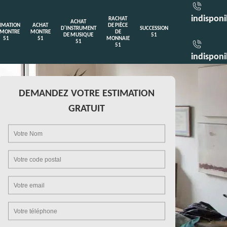
indisponi
RACHAT
ACHAT
TIMATION
ACHAT
DE PIÈCE
D'INSTRUMENT
SUCCESSION
 MONTRE
MONTRE
DE
DE MUSIQUE
51
51
51
MONNAIE
51
51
indisponi
DEMANDEZ VOTRE ESTIMATION
GRATUIT