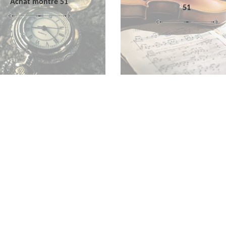
Achat montre 51
51