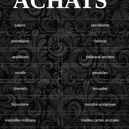
ACHATS
salons
secrétaires
porcelaine
faïence
appliques
tableaux anciens
reveils
pendules
chenets
poupées
bijouterie
montre anciennes
médailles militaire
Vieilles cartes postales