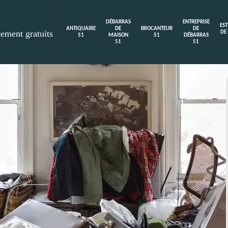
DÉBARRAS
ENTREPRISE
ES
ANTIQUAIRE
DE
BROCANTEUR
DE
cement gratuits
DE
51
MAISON
51
DÉBARRAS
51
51