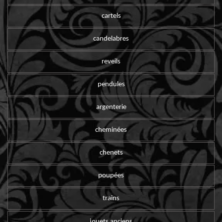
cartels
candelabres
reveils
pendules
argenterie
cheminées
chenets
poupées
trains
jouets anciens