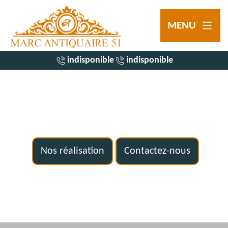
MENU
indisponible
indisponible
Nos réalisation
Contactez-nous