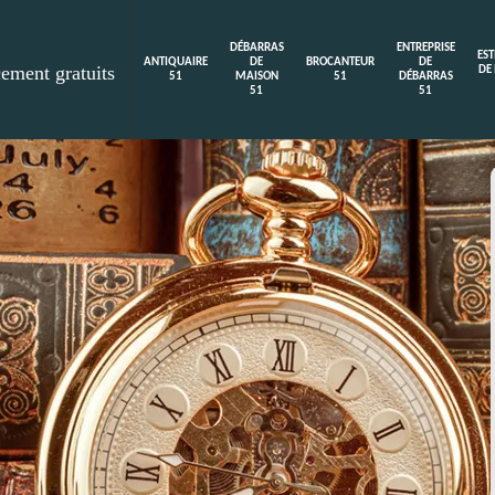
DÉBARRAS
ENTREPRISE
ES
ANTIQUAIRE
DE
BROCANTEUR
DE
cement gratuits
DE
51
MAISON
51
DÉBARRAS
51
51