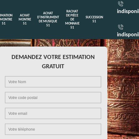
indisponi
RACHAT
ACHAT
TIMATION
ACHAT
DE PIÈCE
D'INSTRUMENT
SUCCESSION
 MONTRE
MONTRE
DE
DE MUSIQUE
51
51
51
MONNAIE
51
51
indisponi
DEMANDEZ VOTRE ESTIMATION
GRATUIT